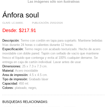
Las imágenes sólo son ilustrativas
Ánfora soul
CLAVE:
LC-34800
,
PUBLICACIÓN:
25/02/2026
Desde: $217.91
Descripción:
Termo con cordón en tapa para sujetarlo. Mantiene bebidas
frías durante 24 horas o calientes durante 12 horas.
Especificación:
Termo negro con acabado texturizado. Hecho de acero
inoxidable con doble pared. Tapón con sellado de vacío que mantiene
fresco el líquido que contenga y evita al 100% cualquier derrame. Se
entrega en caja de cartón individual. Lavar antes de usar.
Dimensiones:
25 x 7.3 x 7.3 cm.
Material:
Acero inoxidable
Area de impresión:
4.5 x 4.5 cm.
Tipo de impresión:
Grabado láser
Capacidad:
450 ml.
Colores:
plateado, negro,
BUSQUEDAS RELACIONADAS: