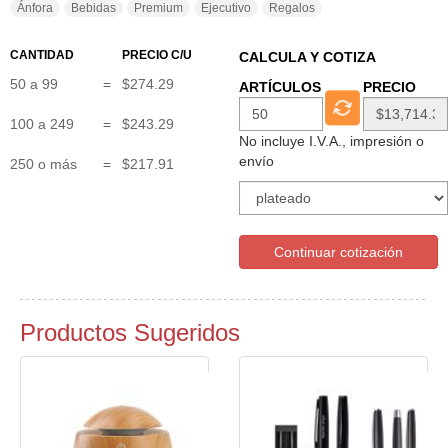
Ánfora
Bebidas
Premium
Ejecutivo
Regalos
CANTIDAD
PRECIO C/U
CALCULA Y COTIZA
50 a 99
=
$274.29
ARTÍCULOS
PRECIO
100 a 249
=
$243.29
No incluye I.V.A., impresión o
envío
250 o más
=
$217.91
Continuar cotización
Productos Sugeridos