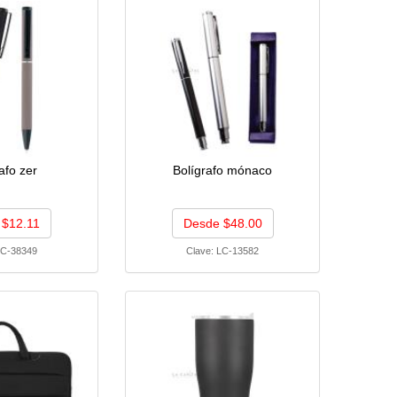
afo zer
Bolígrafo mónaco
 $12.11
Desde $48.00
C-38349
Clave:
LC-13582