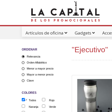
Artículos de oficina
Gadgets
Acce
Catálogos Pdf's
"Ejecutivo"
ORDENAR
Relevancia
Orden Alfabético
Menor a mayor precio
Mayor a menor precio
Clave
COLORES
Todos
Rojo
Naranja
Verde