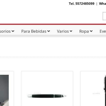
Tel. 5572485099
|
Wha
sorios
Para Bebidas
Varios
Ropa
Eve