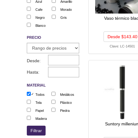
Azul
Amarillo
Cafe
Morado
Negro
Gris
Vaso térmico bla
Blanco
Desde $143.40
PRECIO
Clave:
LC-14501
Desde:
Hasta:
MATERIAL
Todos
Metálicos
Tela
Plástico
Papel
Piedra
Madera
Suntory milleniu