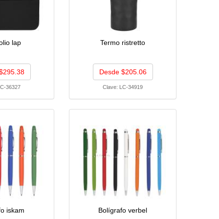
olio lap
Termo ristretto
$295.38
Desde $205.06
C-36327
Clave:
LC-34919
fo iskam
Bolígrafo verbel