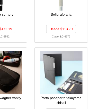
o suntory
Bolígrafo aria
$172.19
Desde $113.79
LC-2592
Clave:
LC-6372
wagner vanity
Porta pasaporte takayama
chisaii