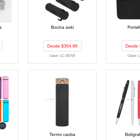
a
Bocina aoki
Portaf
Desde $354.88
Desde 
Clave:
LC-35759
Clave:
L
Termo caoba
Bolígra