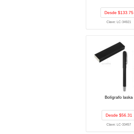
Desde $133.75
Clave:
LC-34921
Bolígrafo laska
Desde $56.31
Clave:
LC-33457