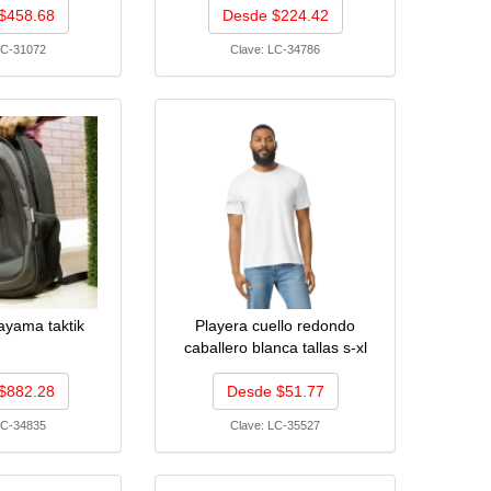
$458.68
Desde $224.42
C-31072
Clave:
LC-34786
ayama taktik
Playera cuello redondo
caballero blanca tallas s-xl
$882.28
Desde $51.77
C-34835
Clave:
LC-35527