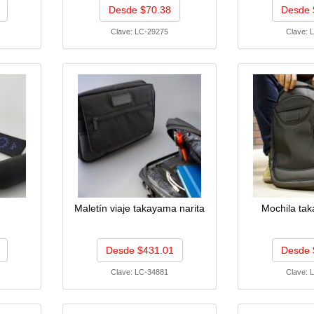
Desde $70.38
Desde 
Clave:
LC-29275
Clave:
L
Maletín viaje takayama narita
Mochila tak
Desde $431.01
Desde 
Clave:
LC-34881
Clave:
L