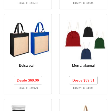
Clave:
LC-33531
Clave:
LC-33534
Bolsa palm
Morral akumal
Desde $69.06
Desde $39.31
Clave:
LC-34979
Clave:
LC-34981