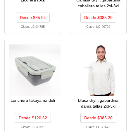
Licorera rock
Camisa dryfit gabardina
caballero tallas 2xl-3xl
Desde $85.04
Desde $385.20
Clave:
LC-34785
Clave:
LC-40729
Lonchera takayama deli
Blusa dryfit gabardina
dama tallas 2xl-3xl
Desde $120.62
Desde $385.20
Clave:
LC-39721
Clave:
LC-41675