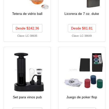
Tetera de vidrio ball
Licorera de 7 oz. duke
Desde $242.36
Desde $81.81
Clave:
LC-38635
Clave:
LC-38649
Set para vinos pub
Juego de poker flop