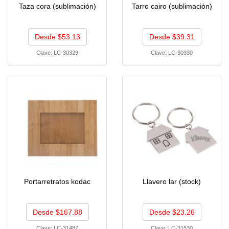
Taza cora (sublimación)
Tarro cairo (sublimación)
Desde $53.13
Desde $39.31
Clave:
LC-30329
Clave:
LC-30330
Portarretratos kodac
Llavero lar (stock)
Desde $167.88
Desde $23.26
Clave:
LC-31487
Clave:
LC-31530