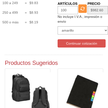
100 a 249
=
$9.83
ARTÍCULOS
PRECIO
250 a 499
=
$8.93
No incluye I.V.A., impresión o
envío
500 o más
=
$8.19
Continuar cotización
Productos Sugeridos