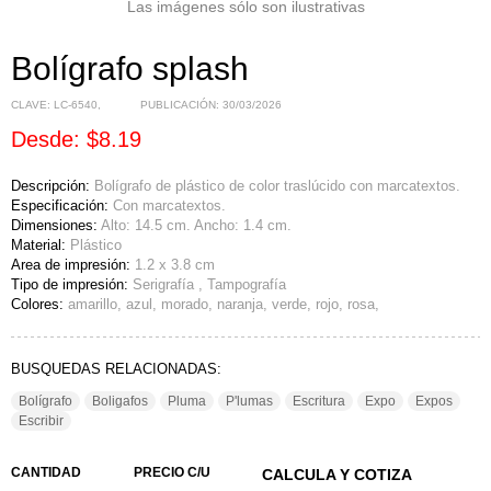
Las imágenes sólo son ilustrativas
Bolígrafo splash
CLAVE:
LC-6540
,
PUBLICACIÓN:
30/03/2026
Desde: $8.19
Descripción:
Bolígrafo de plástico de color traslúcido con marcatextos.
Especificación:
Con marcatextos.
Dimensiones:
Alto: 14.5 cm. Ancho: 1.4 cm.
Material:
Plástico
Area de impresión:
1.2 x 3.8 cm
Tipo de impresión:
Serigrafía , Tampografía
Colores:
amarillo, azul, morado, naranja, verde, rojo, rosa,
BUSQUEDAS RELACIONADAS:
Bolígrafo
Boligafos
Pluma
P'lumas
Escritura
Expo
Expos
Escribir
CANTIDAD
PRECIO C/U
CALCULA Y COTIZA