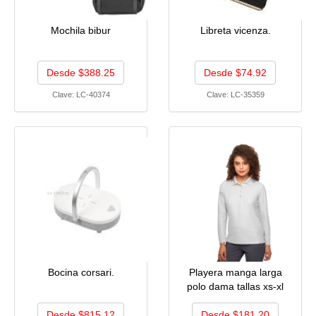
Mochila bibur
Libreta vicenza.
Desde $388.25
Desde $74.92
Clave:
LC-40374
Clave:
LC-35359
Bocina corsari.
Playera manga larga
polo dama tallas xs-xl
Desde $815.12
Desde $181.20