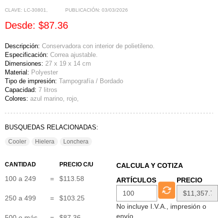
CLAVE:
LC-30801
,
PUBLICACIÓN:
03/03/2026
Desde: $87.36
Descripción:
Conservadora con interior de polietileno.
Especificación:
Correa ajustable.
Dimensiones:
27 x 19 x 14 cm
Material:
Polyester
Tipo de impresión:
Tampografía / Bordado
Capacidad:
7 litros
Colores:
azul marino, rojo,
BUSQUEDAS RELACIONADAS:
Cooler
Hielera
Lonchera
CANTIDAD
PRECIO C/U
CALCULA Y COTIZA
100 a 249
=
$113.58
ARTÍCULOS
PRECIO
250 a 499
=
$103.25
No incluye I.V.A., impresión o
envío
500 o más
=
$87.36