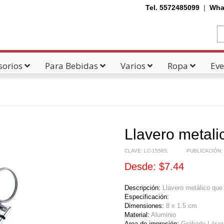
Tel. 5572485099
|
Wha
sorios
Para Bebidas
Varios
Ropa
Eve
Llavero metali
CLAVE:
LC-15585
,
PUBLICACIÓN:
Desde: $7.44
Descripción:
Llavero metálico que
Especificación:
Dimensiones:
8 x 1.5 cm
Material:
Aluminio
Area de impresión:
Grabado Láser