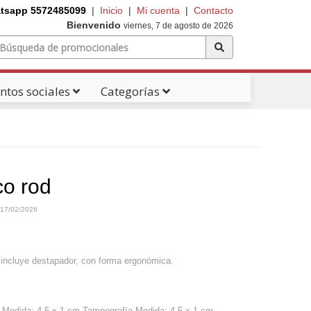
tsapp 5572485099
|
Inicio
|
Mi cuenta
|
Contacto
Bienvenido
viernes, 7 de agosto de 2026
ntos sociales
Categorías
co rod
17/02/2026
 incluye destapador, con forma ergonómica.
 Medida: 4.5 x 1 cm Tampografía Medida: 4.5 x 1 cm