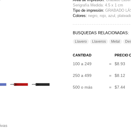
Serigrafía Medida: 4.5 x 1 cm
Tipo de impresión:
GRABADO LÁS
Colores:
negro, rojo, azul, platead
BUSQUEDAS RELACIONADAS:
Llavero
Llaveros
Metal
Des
CANTIDAD
PRECIO C
100 a 249
=
$8.93
250 a 499
=
$8.12
500 o más
=
$7.44
ivas