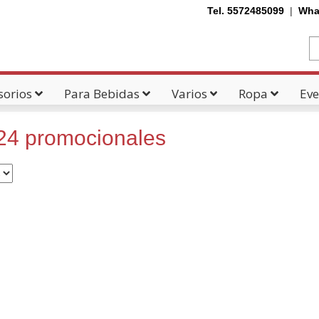
Tel. 5572485099
|
Wha
sorios
Para Bebidas
Varios
Ropa
Eve
24 promocionales