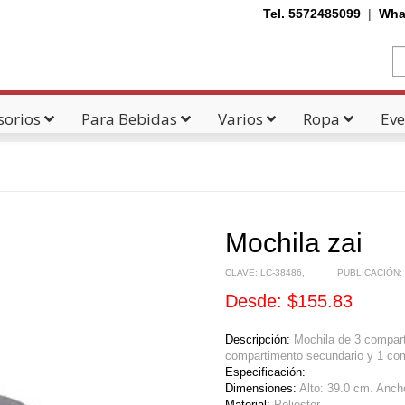
Tel. 5572485099
|
Wha
sorios
Para Bebidas
Varios
Ropa
Eve
Mochila zai
CLAVE:
LC-38486
,
PUBLICACIÓN:
Desde: $155.83
Descripción:
Mochila de 3 compart
compartimento secundario y 1 compa
Especificación:
Dimensiones:
Alto: 39.0 cm. Anch
Material:
Poliéster