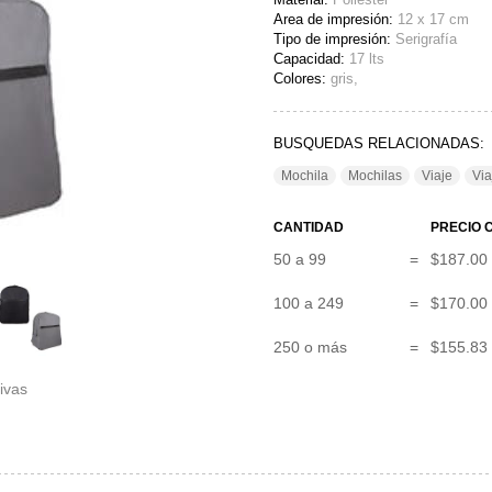
Area de impresión:
12 x 17 cm
Tipo de impresión:
Serigrafía
Capacidad:
17 lts
Colores:
gris,
BUSQUEDAS RELACIONADAS:
Mochila
Mochilas
Viaje
Via
CANTIDAD
PRECIO C
50 a 99
=
$187.00
100 a 249
=
$170.00
250 o más
=
$155.83
ivas