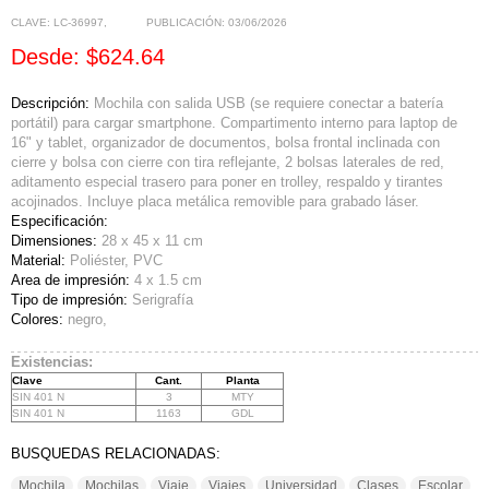
CLAVE:
LC-36997
,
PUBLICACIÓN:
03/06/2026
Desde: $624.64
Descripción:
Mochila con salida USB (se requiere conectar a batería
portátil) para cargar smartphone. Compartimento interno para laptop de
16" y tablet, organizador de documentos, bolsa frontal inclinada con
cierre y bolsa con cierre con tira reflejante, 2 bolsas laterales de red,
aditamento especial trasero para poner en trolley, respaldo y tirantes
acojinados. Incluye placa metálica removible para grabado láser.
Especificación:
Dimensiones:
28 x 45 x 11 cm
Material:
Poliéster, PVC
Area de impresión:
4 x 1.5 cm
Tipo de impresión:
Serigrafía
Colores:
negro,
Existencias:
Clave
Cant.
Planta
SIN 401 N
3
MTY
SIN 401 N
1163
GDL
BUSQUEDAS RELACIONADAS:
Mochila
Mochilas
Viaje
Viajes
Universidad
Clases
Escolar