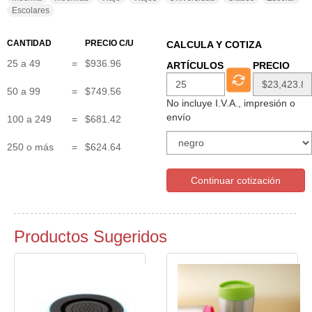
Escolares
CANTIDAD
PRECIO C/U
CALCULA Y COTIZA
25 a 49
=
$936.96
ARTÍCULOS
PRECIO
50 a 99
=
$749.56
No incluye I.V.A., impresión o
envío
100 a 249
=
$681.42
250 o más
=
$624.64
Continuar cotización
Productos Sugeridos