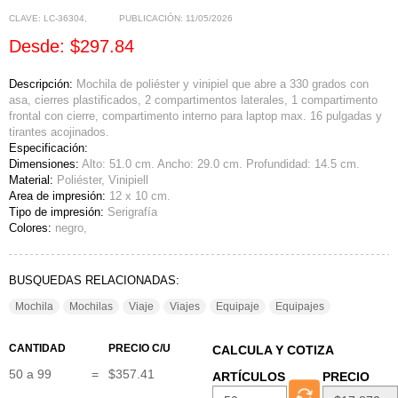
CLAVE:
LC-36304
,
PUBLICACIÓN:
11/05/2026
Desde: $297.84
Descripción:
Mochila de poliéster y vinipiel que abre a 330 grados con
asa, cierres plastificados, 2 compartimentos laterales, 1 compartimento
frontal con cierre, compartimento interno para laptop max. 16 pulgadas y
tirantes acojinados.
Especificación:
Dimensiones:
Alto: 51.0 cm. Ancho: 29.0 cm. Profundidad: 14.5 cm.
Material:
Poliéster, Vinipiell
Area de impresión:
12 x 10 cm.
Tipo de impresión:
Serigrafía
Colores:
negro,
BUSQUEDAS RELACIONADAS:
Mochila
Mochilas
Viaje
Viajes
Equipaje
Equipajes
CANTIDAD
PRECIO C/U
CALCULA Y COTIZA
50 a 99
=
$357.41
ARTÍCULOS
PRECIO