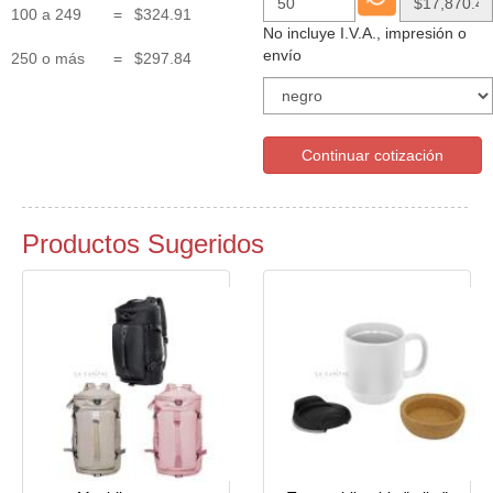
100 a 249
=
$324.91
No incluye I.V.A., impresión o
envío
250 o más
=
$297.84
Continuar cotización
Productos Sugeridos