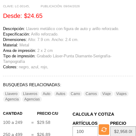
CLAVE:
LC-30145
,
PUBLICACIÓN:
09/04/2026
Desde: $24.65
Descripción:
Llavero metálico con figura de auto y arillo reforzado.
Especificación:
Arillo reforzado.
Dimensiones:
Alto: 7.9 cm. Ancho: 2.4 cm.
Material:
Metal
Area de impresión:
2 x 2 cm
Tipo de impresión:
Grabado Láser-Punta Diamante-Serigrafía-
Tampografía
Colores:
negro, azul, rojo,
BUSQUEDAS RELACIONADAS:
Llavero
Llaveros
Auto
Autos
Carro
Carros
Viaje
Viajes
Agencia
Agencias
CANTIDAD
PRECIO C/U
CALCULA Y COTIZA
100 a 249
=
$29.58
ARTÍCULOS
PRECIO
250 a 499
=
$26.89