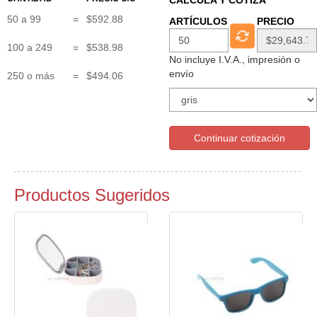
50 a 99
=
$592.88
ARTÍCULOS
PRECIO
100 a 249
=
$538.98
No incluye I.V.A., impresión o
envío
250 o más
=
$494.06
Continuar cotización
Productos Sugeridos