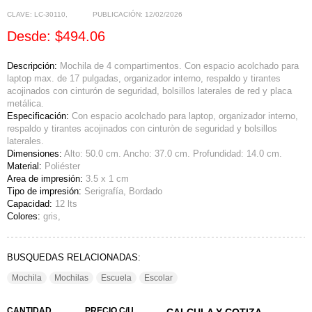
CLAVE:
LC-30110
,
PUBLICACIÓN:
12/02/2026
Desde: $494.06
Descripción:
Mochila de 4 compartimentos. Con espacio acolchado para
laptop max. de 17 pulgadas, organizador interno, respaldo y tirantes
acojinados con cinturón de seguridad, bolsillos laterales de red y placa
metálica.
Especificación:
Con espacio acolchado para laptop, organizador interno,
respaldo y tirantes acojinados con cinturòn de seguridad y bolsillos
laterales.
Dimensiones:
Alto: 50.0 cm. Ancho: 37.0 cm. Profundidad: 14.0 cm.
Material:
Poliéster
Area de impresión:
3.5 x 1 cm
Tipo de impresión:
Serigrafía, Bordado
Capacidad:
12 lts
Colores:
gris,
BUSQUEDAS RELACIONADAS:
Mochila
Mochilas
Escuela
Escolar
CANTIDAD
PRECIO C/U
CALCULA Y COTIZA