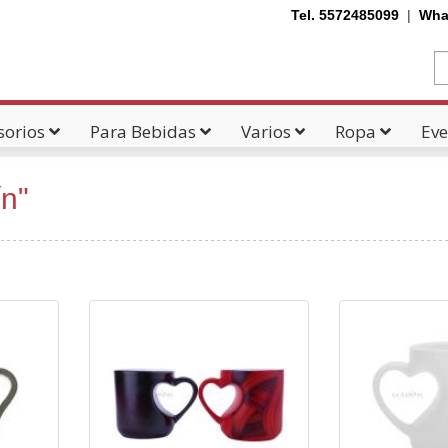
Tel. 5572485099
|
Wha
sorios
Para Bebidas
Varios
Ropa
Eve
ín"