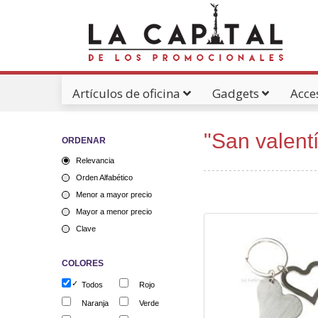
Artículos de oficina
Gadgets
Acce
Catálogos Pdf's
"San valent
ORDENAR
Relevancia
Orden Alfabético
Menor a mayor precio
Mayor a menor precio
Clave
COLORES
Todos
Rojo
Naranja
Verde